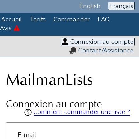
English
Français
Accueil
Tarifs
Commander
FAQ
Avis
Connexion au compte
Contact/Assistance
MailmanLists
Connexion au compte
Comment commander une liste ?
E-mail