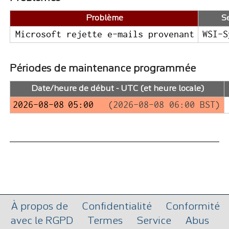
Problème
S
Microsoft rejette e-mails provenant
WSI-
Périodes de maintenance programmée
Date/heure de début - UTC (et heure locale)
2026-08-08 05:00
(2026-08-08 06:00 BST)
À propos de
Confidentialité
Conformité
avec le RGPD
Termes
Service
Abus