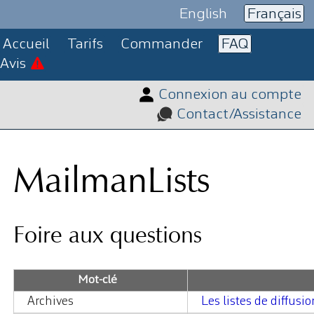
English
Français
Accueil
Tarifs
Commander
FAQ
Avis
Connexion au compte
Contact/Assistance
MailmanLists
Foire aux questions
Mot-clé
Archives
Les listes de diffusi